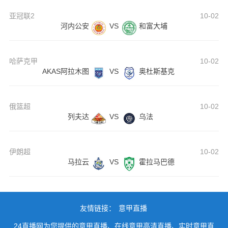
亚冠联2
10-02
河内公安
VS
和富大埔
哈萨克甲
10-02
AKAS阿拉木图
VS
奥杜斯基克
俄篮超
10-02
列夫达
VS
乌法
伊朗超
10-02
马拉云
VS
霍拉马巴德
友情链接：
意甲直播
24直播网为您提供的意甲直播、在线意甲高清直播、实时意甲直