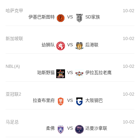
哈萨克甲
10-02
伊基巴斯图特
VS
SD家族
新加坡联
10-02
幼狮队
VS
后港联
NBL(A)
10-02
珀斯野猫
VS
伊拉瓦拉老鹰
亚冠联2
10-02
拉查布里府
VS
大阪钢巴
马足总
10-02
柔佛
VS
达曼沙拿联