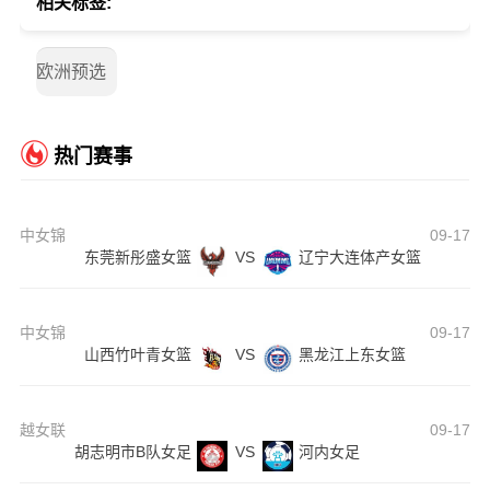
相关标签:
欧洲预选
热门赛事
中女锦
09-17
东莞新彤盛女篮
VS
辽宁大连体产女篮
中女锦
09-17
山西竹叶青女篮
VS
黑龙江上东女篮
越女联
09-17
胡志明市B队女足
VS
河内女足