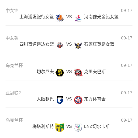
中女锦
09-17
上海浦发银行女篮
VS
河南豫光金铅女篮
中女锦
09-17
四川蜀道远达女篮
VS
石家庄英励女篮
乌克兰杯
09-17
切尔尼夫
VS
克里夫巴斯
亚冠联2
09-17
大阪钢巴
VS
东方体育会
乌克兰杯
09-17
梅塔利斯特
VS
LNZ切尔卡斯