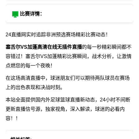
比赛详情：
24直播网实时追踪非洲预选赛场精彩比赛动态！
塞舌尔VS加蓬高清在线无插件直播
的每一秒精彩瞬间都不
容错过！塞舌尔VS加蓬精彩比赛瞬间，战术分析，让激情
点燃您的每一个夜晚！
在这场高清直播中，球迷朋友们可以期待两队球员在赛场
上的出色表现和决战时刻。
本站全面提供国内外足球篮球直播新动态，24小时不间断
更新直播信号源，独家视角，深入解读，球迷的必看内
容！！