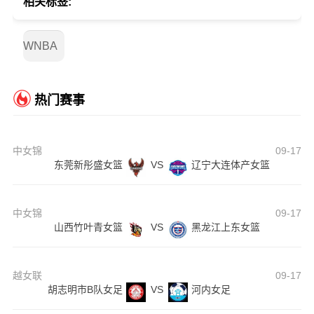
相关标签:
WNBA
热门赛事
中女锦
09-17
东莞新彤盛女篮
VS
辽宁大连体产女篮
中女锦
09-17
山西竹叶青女篮
VS
黑龙江上东女篮
越女联
09-17
胡志明市B队女足
VS
河内女足